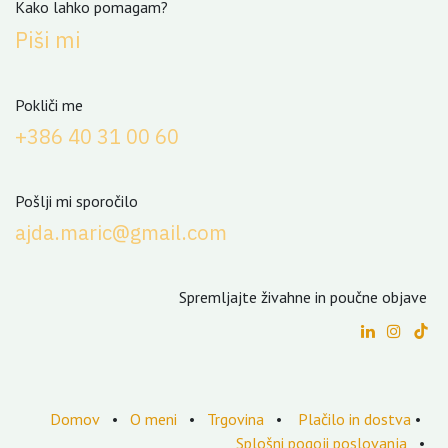
Kako lahko pomagam?
Piši mi
Pokliči me
+3
86 40 31 00 60
Pošlji mi sporočilo
ajda.maric@gmail.com
Spremljajte živahne in poučne objave
Domov
•
O meni
•
Trgovina
•
Plačilo in dostva
•
Splošni pogoji poslovanja
•